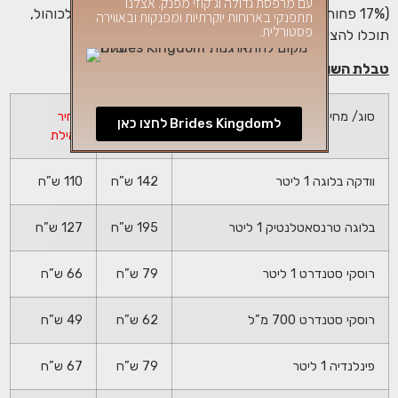
עם מרפסת גדולה וג’קוזי מפנק. אצלנו
(17% פחות), זוהי הנחה משמעותית מאוד. לגבי חסכון באלכוהול,
תתפנקי בארוחות יוקרתיות ומפנקות ובאווירה
פסטורלית.
תוכלו להציץ בטבלת השוואה מחירים כאן ממש מתחת.
טבלת השוואה – מחירי אלכוהול:
סוג/ מחיר
מחיר
מחיר
לBrides Kingdom לחצו כאן
רגיל
באילת
וודקה בלוגה 1 ליטר
142 ש”ח
110 ש”ח
בלוגה טרנסאטלנטיק 1 ליטר
195 ש”ח
127 ש”ח
רוסקי סטנדרט 1 ליטר
79 ש”ח
66 ש”ח
רוסקי סטנדרט 700 מ”ל
62 ש”ח
49 ש”ח
פינלנדיה 1 ליטר
79 ש”ח
67 ש”ח