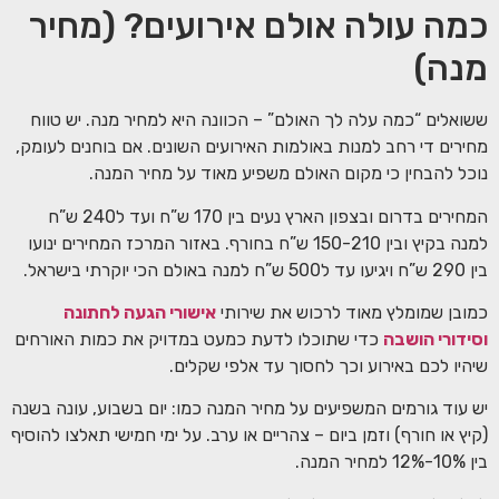
כמה עולה אולם אירועים? (מחיר
מנה)
ששואלים “כמה עלה לך האולם” – הכוונה היא למחיר מנה. יש טווח
מחירים די רחב למנות באולמות האירועים השונים. אם בוחנים לעומק,
נוכל להבחין כי מקום האולם משפיע מאוד על מחיר המנה.
המחירים בדרום ובצפון הארץ נעים בין 170 ש”ח ועד ל240 ש”ח
למנה בקיץ ובין 150-210 ש”ח בחורף. באזור המרכז המחירים ינועו
בין 290 ש”ח ויגיעו עד ל500 ש”ח למנה באולם הכי יוקרתי בישראל.
כמובן שמומלץ מאוד לרכוש את שירותי
אישורי הגעה לחתונה
וסידורי הושבה
כדי שתוכלו לדעת כמעט במדויק את כמות האורחים
שיהיו לכם באירוע וכך לחסוך עד אלפי שקלים.
יש עוד גורמים המשפיעים על מחיר המנה כמו: יום בשבוע, עונה בשנה
(קיץ או חורף) וזמן ביום – צהריים או ערב. על ימי חמישי תאלצו להוסיף
בין 10%-12% למחיר המנה.