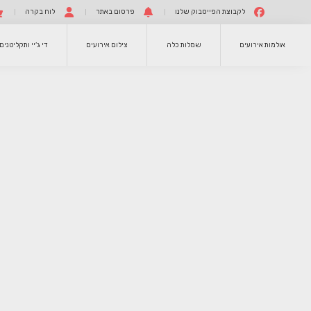
לקבוצת הפייסבוק שלנו
פרסום באתר
לוח בקרה
אולמות אירועים
שמלות כלה
צילום אירועים
די ג’יי ותקליטנים