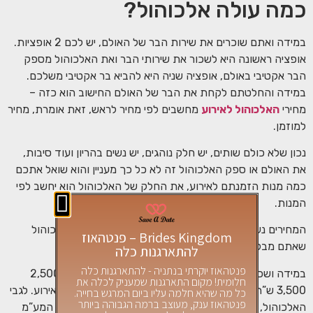
כמה עולה אלכוהול?
במידה ואתם שוכרים את שירות הבר של האולם, יש לכם 2 אופציות.
אופציה ראשונה היא לשכור את שירותי הבר ואת האלכוהול מספק
הבר אקטיבי באולם, אופציה שניה היא להביא בר אקטיבי משלכם.
במידה והחלטתם לקחת את הבר של האולם החישוב הוא כזה –
מחירי
האלכוהול לאירוע
מחשבים לפי מחיר לראש, זאת אומרת, מחיר
למוזמן.
נכון שלא כולם שותים, יש חלק נוהגים, יש נשים בהריון ועוד סיבות,
את האולם או ספק האלכוהול זה לא כל כך מעניין והוא שואל אתכם
כמה מנות הזמנתם לאירוע, את החלק של האלכוהול הוא יחשב לפי
המנות.
המחירים נעים בין 22-45 ש”ח למנה, הכל תלוי בסוגי האלכוהול
Brides Kingdom – פנטהאוז
שאתם מבקשים.
להתארגנות כלה
פנטהאוז יוקרתי בנתניה - להתארגנות כלה
במידה ושכרתם רק את שירותי הבר, מחיר הבר יהיה בין 2,500-
חלומית! מקום התארגנות שמעניק לכלה את
3,500 ש”ח, תלוי במספר הברמנים שתבקשו שיהיו לכם באירוע. לגבי
כל מה שהיא חלמה עליו ביום המרגש בחייה.
פנטהאוז ענק, מעוצב ברמה הגבוהה ביותר
האלכוהול, מומלץ מאוד לרכוש את האלכוהול באילת, ללא המע”מ